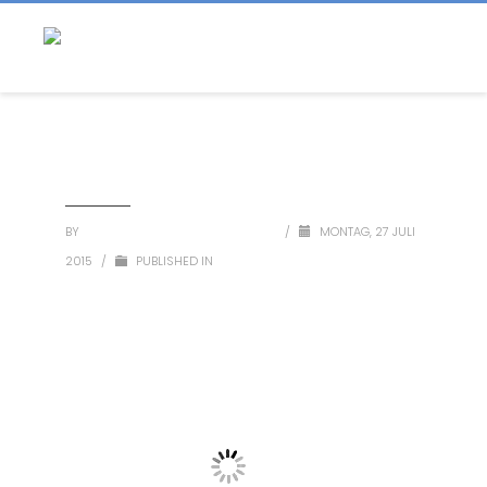
BY
SEGLERVEREINIGUNG BREITBRUNN
/
MONTAG, 27 JULI
2015
/
PUBLISHED IN