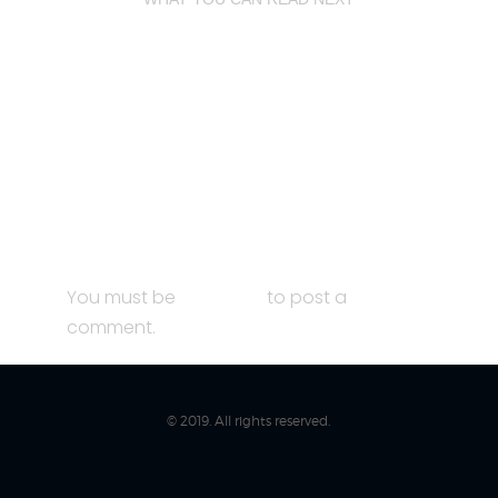
EINLADUNG ZUR JAHRESHAUPTVERSAMMLUNG 2013
KINDER- UND JUGENDSEGELWOCHE EIN VOLLER
ERFOLG!
10 JÄHRIGES JUBILÄUM FÜR DIE
OKTOBERFESTREGATTA IN BREITBRUNN MIT VIEL
TRADITION UND EINIGEN ÜBERRASCHUNGEN
You must be
logged in
to post a
comment.
© 2019. All rights reserved.