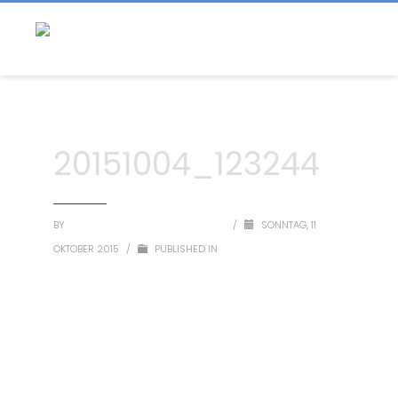
20151004_123244
BY
SEGLERVEREINIGUNG BREITBRUNN
/
SONNTAG, 11
OKTOBER 2015
/
PUBLISHED IN