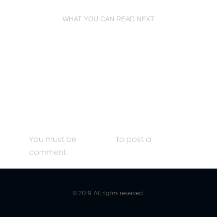
WHAT YOU CAN READ NEXT
KINDER- UND JUGENDSEGELWOCHE AUSGEBUCHT!
HOCHWASSERBEOBACHTUNG AKTIVIERT
10 JÄHRIGES JUBILÄUM FÜR DIE
OKTOBERFESTREGATTA IN BREITBRUNN MIT VIEL
TRADITION UND EINIGEN ÜBERRASCHUNGEN
You must be
logged in
to post a
comment.
© 2019. All rights reserved.