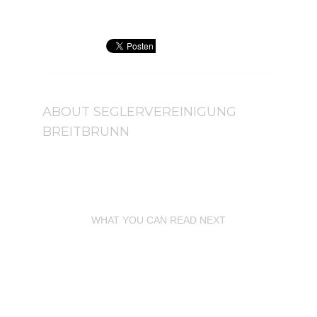
ABOUT
SEGLERVEREINIGUNG
BREITBRUNN
WHAT YOU CAN READ NEXT
PFINGSTREGATTA 2012
AMMERCAT 2015
CLUBFEST 2012