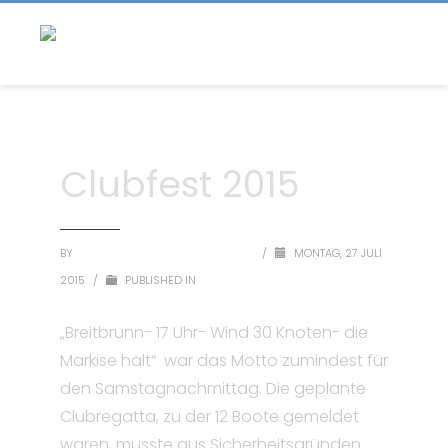
Clubfest 2015
BY
SEGLERVEREINIGUNG BREITBRUNN
/
MONTAG, 27 JULI
2015
/
PUBLISHED IN
UNCATEGORIZED
„Breitbrunn- 17 Uhr- Wind 30 Knoten- die
Markise hält“ war das Motto zumindest für
den Samstagnachmittag. Die geplante
Clubregatta, zu der 12 Boote gemeldet
waren, musste aus Sicherheitsgründen