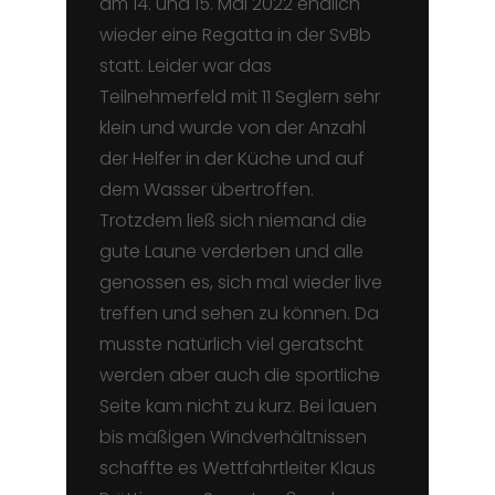
am 14. und 15. Mai 2022 endlich
wieder eine Regatta in der SvBb
statt. Leider war das
Teilnehmerfeld mit 11 Seglern sehr
klein und wurde von der Anzahl
der Helfer in der Küche und auf
dem Wasser übertroffen.
Trotzdem ließ sich niemand die
gute Laune verderben und alle
genossen es, sich mal wieder live
treffen und sehen zu können. Da
musste natürlich viel geratscht
werden aber auch die sportliche
Seite kam nicht zu kurz. Bei lauen
bis mäßigen Windverhältnissen
schaffte es Wettfahrtleiter Klaus