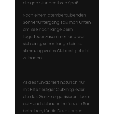
die ganz Jungen ihren Spaß.
Nach einem atemberaubenden
Sonnenuntergang saß man unten
am See noch lange beim
Lagerfeuer zusammen und war
sich einig, schon lange kein so
stimmungsvolles Clubfest gehabt
zu haben.
All dies funktioniert natürlich nur
mit Hilfe fleißiger Clubmitglieder
die das Ganze organisieren , beim
auf- und abbauen helfen, die Bar
betreiben, für die Deko sorgen…