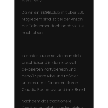
den 1. Platz.
Da wir ein
SEGEL
club mit über 200
Mitgliedern sind ist bei der Anzahl
der Teilnehmer doch noch viel Luft
nach oben.
In bester Laune setzte man sich
anschließend in den liebevoll
dekorierten Partybereich und
genoß Spare Ribs und Faßbier,
untermalt mit Dinnermusik von
Claudia Pachmayr und ihrer Band.
Nachdem das traditionelle
Gewitter ausblieb, wurden einige