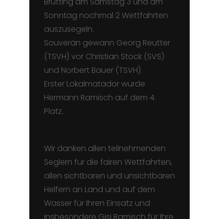
Brütting am Samstag 3 und am
Sonntag nochmal 2 Wettfahrten
auszusegeln.
Souverän gewann Georg Reutter
(TSVH) vor Christian Stock (SVS)
und Norbert Bauer (TSVH).
Erster Lokalmatador wurde
Hermann Ramisch auf dem 4.
Platz.
Wir danken allen teilnehmenden
Seglern für die fairen Wettfahrten,
allen sichtbaren und unsichtbaren
Helfern an Land und auf dem
Wasser für Ihren Einsatz und
insbesondere Gisi Ramisch für Ihre