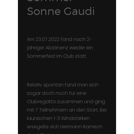
Sonne Gaudi
Am 23.07.2022 fand nach 2-
jähriger Abstinenz wieder ein
Sommerfest im Club statt.
Relativ spontan fand man sich
sogar doch noch für eine
Clubregatta zusammen und ging
mit 7 Teilnehmern an den Start. Bei
launischen 1-3 Windstärken
ersegelte sich Hermann Ramisch