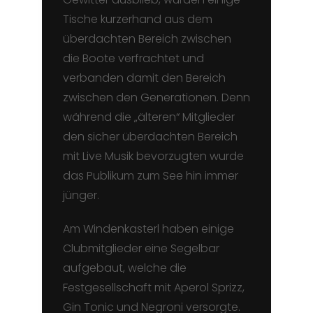
Tische kurzerhand aus dem
überdachten Bereich zwischen
die Boote verfrachtet und
verbanden damit den Bereich
zwischen den Generationen. Denn
während die „älteren“ Mitglieder
den sicher überdachten Bereich
mit Live Musik bevorzugten wurde
das Publikum zum See hin immer
jünger.
Am Windenkasterl haben einige
Clubmitglieder eine Segelbar
aufgebaut, welche die
Festgesellschaft mit Aperol Sprizz,
Gin Tonic und Negroni versorgte.