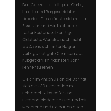
Das Ganze sorgfältig mit Gurke,
Limette und Bargeschichten
dekoriert. Dies erfreute sich regem
Zuspruch und wird sicher ein
fester Bestandteil künftiger
Clubfeste. Wer also noch nicht
weiß, was sich hinter Negroni
verbirgt, hat gute Chancen das
Kultgetränk im nächsten Jahr
kennenzulernen.
Gleich im Anschluß an die Bar hat
sich die U30 Generation mit
Lichtorgel, Subwoofer und
Bierpong niedergelassen. Und mit
Macarena und Co hatten auch